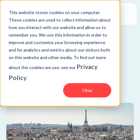
This website stores cookies on your computer.
These cookies are used to collect information about
how you interact with our website and allow us to
remember you. We use this information in order to
improve and customise your browsing experience
ARTICLE
and for analytics and metrics about our visitors both
Décryptage de la nouvelle
on this website and other media. To find out more
Privacy
réglementation CSRD : vers
about the cookies we use, see our
une entreprise plus durable
Policy
.
Okay
SAP Security
SAP
regulation