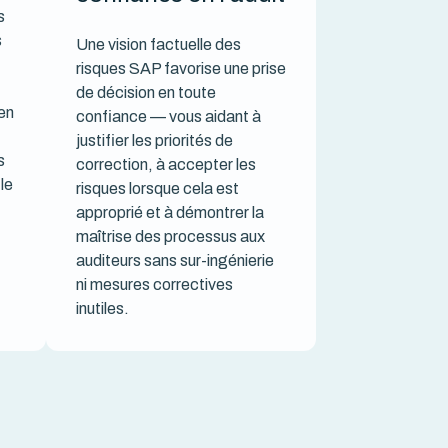
s
s
Une vision factuelle des
risques SAP favorise une prise
de décision en toute
en
confiance — vous aidant à
justifier les priorités de
s
correction, à accepter les
 le
risques lorsque cela est
approprié et à démontrer la
maîtrise des processus aux
auditeurs sans sur-ingénierie
ni mesures correctives
inutiles.