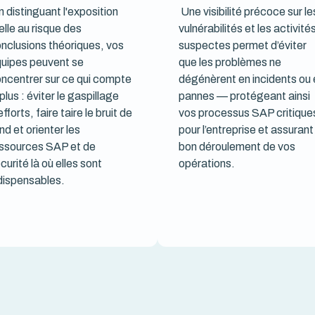
n distinguant l'exposition
Une visibilité précoce sur le
elle au risque des
vulnérabilités et les activité
nclusions théoriques, vos
suspectes permet d’éviter
uipes peuvent se
que les problèmes ne
ncentrer sur ce qui compte
dégénèrent en incidents ou 
 plus : éviter le gaspillage
pannes — protégeant ainsi
efforts, faire taire le bruit de
vos processus SAP critique
nd et orienter les
pour l’entreprise et assurant
ssources SAP et de
bon déroulement de vos
curité là où elles sont
opérations.
dispensables.