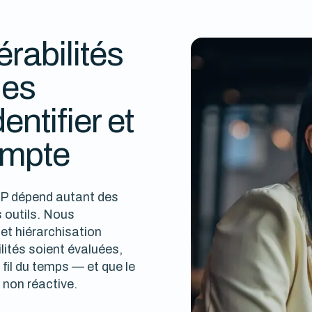
rabilités
des
ntifier et
ompte
SAP dépend autant des
 outils. Nous
t hiérarchisation
ilités soient évaluées,
 fil du temps — et que le
 non réactive.