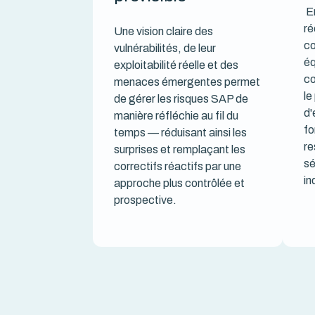
E
ré
Une vision claire des
co
vulnérabilités, de leur
éq
exploitabilité réelle et des
co
menaces émergentes permet
le
de gérer les risques SAP de
d'
manière réfléchie au fil du
fo
temps — réduisant ainsi les
re
surprises et remplaçant les
sé
correctifs réactifs par une
in
approche plus contrôlée et
prospective.