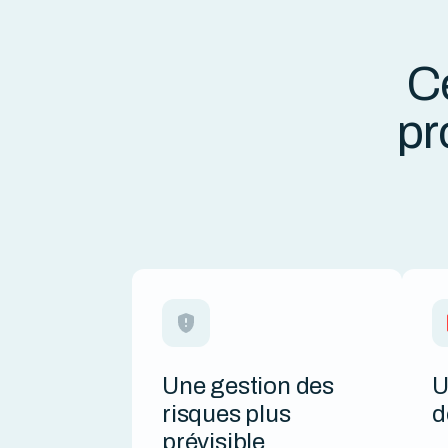
C
pr
Une gestion des
U
risques plus
d
prévisible