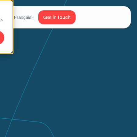
Get in touch
Français
cs