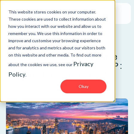
This website stores cookies on your computer.
These cookies are used to collect information about
how you interact with our website and allow us to
remember you. We use this information in order to
improve and customise your browsing experience
ARTICLE
and for analytics and metrics about our visitors both
La Traçabilité dans l'Industrie
on this website and other media. To find out more
Privacy
Nucléaire Française, sur SAP :
about the cookies we use, see our
Conformité et cybersécurité
Policy
.
Okay
SAP Security