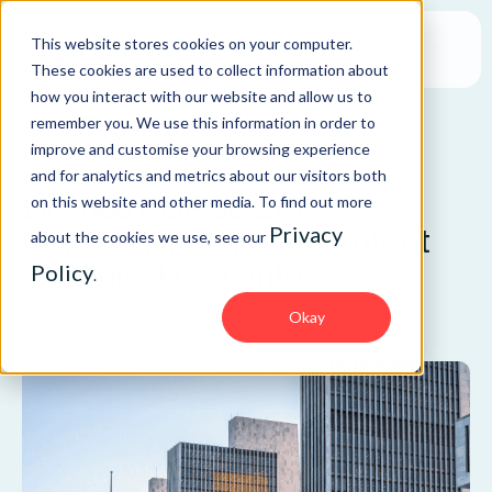
This website stores cookies on your computer.
These cookies are used to collect information about
how you interact with our website and allow us to
remember you. We use this information in order to
improve and customise your browsing experience
ARTICLE
and for analytics and metrics about our visitors both
Licence FUE de SAP :
on this website and other media. To find out more
Privacy
Comment réduire les coûts et
about the cookies we use, see our
améliorer la sécurité
Policy
.
Okay
SAP Security
SAP