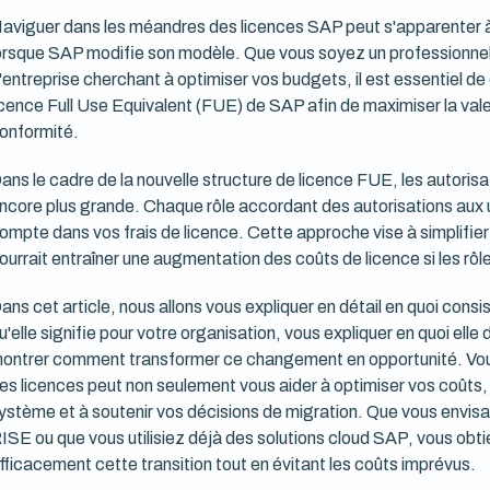
aviguer dans les méandres des licences SAP peut s'apparenter à
orsque SAP modifie son modèle. Que vous soyez un professionnel 
'entreprise cherchant à optimiser vos budgets, il est essentiel
icence Full Use Equivalent (FUE) de SAP afin de maximiser la vale
onformité.
ans le cadre de la nouvelle structure de licence FUE, les autoris
ncore plus grande. Chaque rôle accordant des autorisations aux ut
ompte dans vos frais de licence. Cette approche vise à simplifier
ourrait entraîner une augmentation des coûts de licence si les rôl
ans cet article, nous allons vous expliquer en détail en quoi consi
u'elle signifie pour votre organisation, vous expliquer en quoi ell
ontrer comment transformer ce changement en opportunité. Vo
es licences peut non seulement vous aider à optimiser vos coûts, 
ystème et à soutenir vos décisions de migration. Que vous envis
ISE ou que vous utilisiez déjà des solutions cloud SAP, vous obt
fficacement cette transition tout en évitant les coûts imprévus.