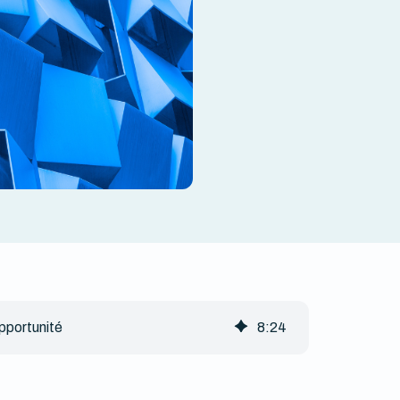
pportunité
8
:
24