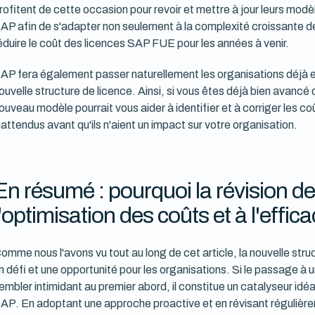
rofitent de cette occasion pour revoir et mettre à jour leurs modè
AP afin de s'adapter non seulement à la complexité croissante d
éduire le coût des licences SAP FUE pour les années à venir.
AP fera également passer naturellement les organisations déjà e
ouvelle structure de licence. Ainsi, si vous êtes déjà bien avanc
ouveau modèle pourrait vous aider à identifier et à corriger les c
nattendus avant qu'ils n'aient un impact sur votre organisation.
En résumé : pourquoi la révision des
l'optimisation des coûts et à l'effica
omme nous l'avons vu tout au long de cet article, la nouvelle str
n défi et une opportunité pour les organisations. Si le passage à 
embler intimidant au premier abord, il constitue un catalyseur idé
AP. En adoptant une approche proactive et en révisant régulièrem