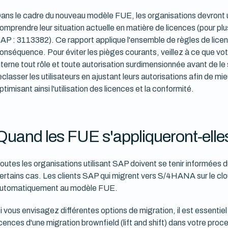
ans le cadre du nouveau modèle FUE, les organisations devront u
omprendre leur situation actuelle en matière de licences (pour plu
AP : 3113382). Ce rapport applique l'ensemble de règles de licenc
onséquence. Pour éviter les pièges courants, veillez à ce que vot
nterne tout rôle et toute autorisation surdimensionnée avant de 
eclasser les utilisateurs en ajustant leurs autorisations afin de mie
ptimisant ainsi l'utilisation des licences et la conformité.
Quand les FUE s'appliqueront-elles 
outes les organisations utilisant SAP doivent se tenir informées 
ertains cas. Les clients SAP qui migrent vers S/4HANA sur le cl
utomatiquement au modèle FUE.
i vous envisagez différentes options de migration, il est essentie
icences d'une migration brownfield (lift and shift) dans votre pr