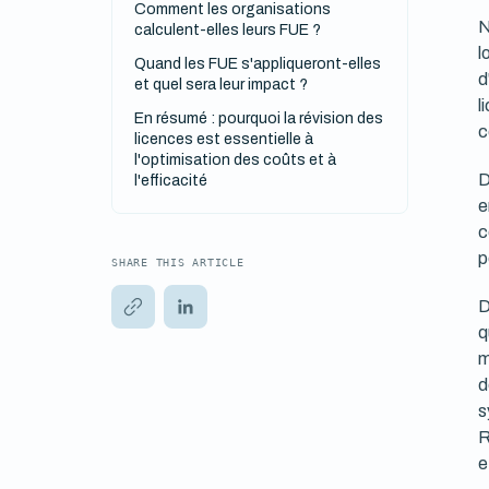
Comment les organisations
N
calculent-elles leurs FUE ?
l
Quand les FUE s'appliqueront-elles
d
et quel sera leur impact ?
l
En résumé : pourquoi la révision des
c
licences est essentielle à
l'optimisation des coûts et à
D
l'efficacité
e
c
p
SHARE THIS ARTICLE
D
q
m
d
s
R
e