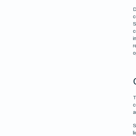
D
c
S
c
i
r
o
T
c
a
S
l