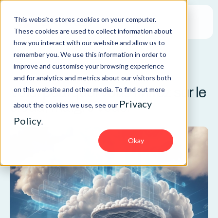
This website stores cookies on your computer.
These cookies are used to collect information about
how you interact with our website and allow us to
remember you. We use this information in order to
improve and customise your browsing experience
ARTICLE
and for analytics and metrics about our visitors both
Voici pourquoi vous finirez sur le
on this website and other media. To find out more
Privacy
cloud, malgré vous.
about the cookies we use, see our
Policy
.
Okay