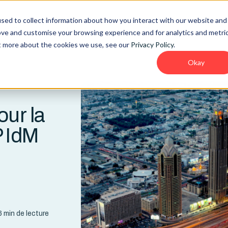
sed to collect information about how you interact with our website and
tences
Entreprise
Ressources
ove and customise your browsing experience and for analytics and metri
ut more about the cookies we use, see our
Privacy Policy
.
Okay
our la
P IdM
 min de lecture