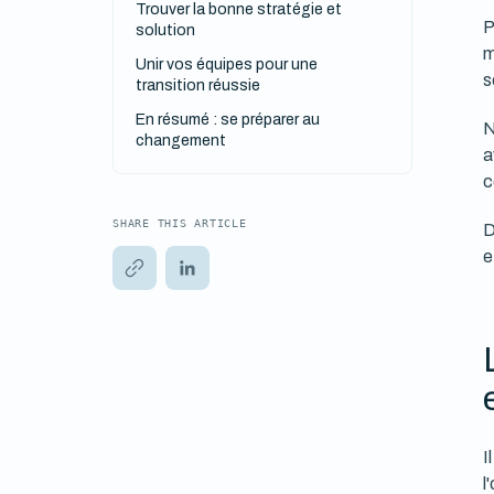
Trouver la bonne stratégie et
P
solution
m
Unir vos équipes pour une
s
transition réussie
En résumé : se préparer au
N
changement
a
c
SHARE THIS ARTICLE
D
e
I
l