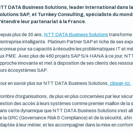
TT DATA Business Solutions, leader international dans la
olutions SAP, et Turnkey Consulting, spécialiste du mond
’étendre leur partenariat à la France.
epuis plus de 30 ans,
NTT DATA Business Solutions
transforme 
’entreprise intelligente. Platinum Partner SAP et riche de ses e
econnue pour sa capacité à résoudre les problématiques IT et mét
ux PME. Avec plus de 460 projets SAP S/4 HANA à ce jour, NT
pproche innovante et met à disposition de ses clients des ressou
eurs écosystèmes SAP.
our en savoir plus sur NTT DATA Business Solutions,
cliquer-ici.
ombre d’organisations, de plus en plus concernées par leur sécuri
estion des accès à leurs systèmes comme premier maillon de la s
ans cette dynamique que NTT DATA Business Solutions s’est allié
e la GRC (Governance Risk & Compliance) et de la sécurité, afin
daptée à leur métier, et les accompagner dans la mise en confor