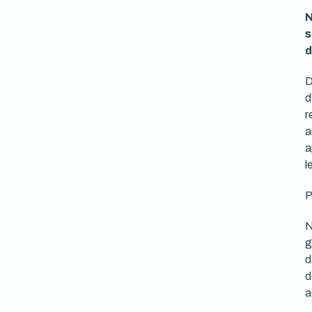
N
s
d
D
d
r
a
a
l
P
N
g
d
d
a