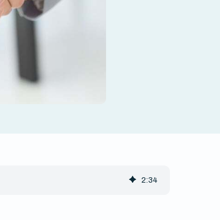
2
:
34