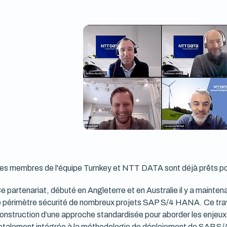
es membres de l'équipe Turnkey et NTT DATA sont déjà prêts po
e partenariat, débuté en Angleterre et en Australie il y a mainten
e périmètre sécurité de nombreux projets SAP S/4 HANA. Ce trav
onstruction d’une approche standardisée pour aborder les enjeux 
otalement intégrée à la méthodologie de déploiement de SAP 