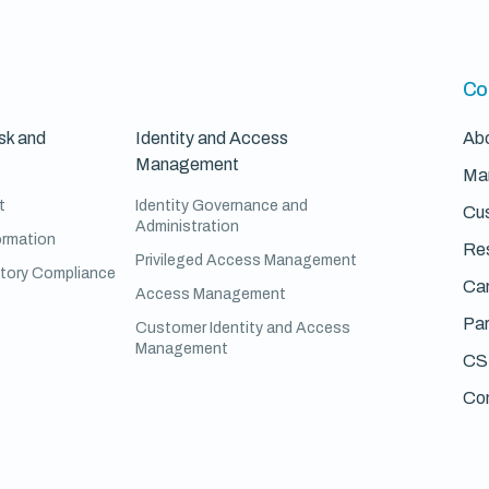
Co
sk and
Identity and Access
Ab
Management
Ma
t
Identity Governance and
Cus
Administration
ormation
Re
Privileged Access Management
atory Compliance
Ca
Access Management
Par
Customer Identity and Access
Management
CS
Co