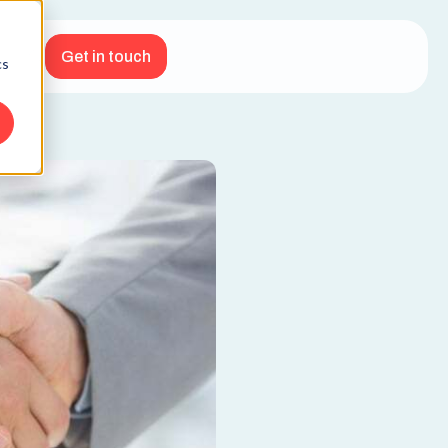
Get in touch
cs