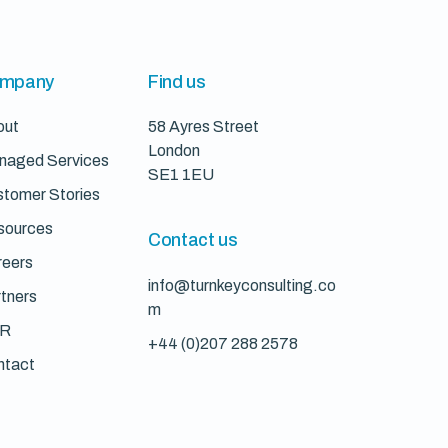
mpany
Find us
out
58 Ayres Street
London
naged Services
SE1 1EU
tomer Stories
sources
Contact us
reers
info@turnkeyconsulting.co
tners
m
R
+44 (0)207 288 2578
ntact